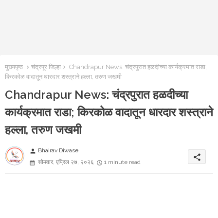
मुख्यपृष्ठ
चंद्रपूर जिल्हा
Chandrapur News: चंद्रपुरात हळदीच्या कार्यक्रमात राडा;
किरकोळ वादातून धारदार शस्त्राने हल्ला, तरुण जखमी
Chandrapur News: चंद्रपुरात हळदीच्या
कार्यक्रमात राडा; किरकोळ वादातून धारदार शस्त्राने
हल्ला, तरुण जखमी
Bhairav Diwase
person
share
सोमवार, एप्रिल २७, २०२६
1 minute read