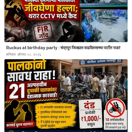
Ruckus at birthday party : चंद्रपुर जिल्ह्यात‌ वाढदिवसाच्या पार्टीत राडा!
शनिवार, ऑगस्ट ०८, २०२६