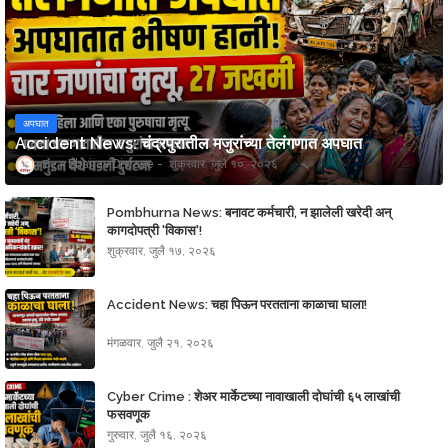
अपघात
Accident News: चंद्रपुरातील मजुरांच्या तेलंगणात अपघात
Bhairav Diwase
शुक्रवार, जुलै १०, २०२६
Pombhurna News: बनावट कर्मचारी, न झालेली खरेदी अन्
कागदोपत्री 'विकास'!
शुक्रवार, जुलै १७, २०२६
Accident News: चहा पिऊन परतताना काळाचा घाला!
मंगळवार, जुलै २१, २०२६
Cyber Crime : शेअर मार्केटच्या नावाखाली दोघांची ६५ लाखांची
फसवणूक
गुरुवार, जुलै १६, २०२६