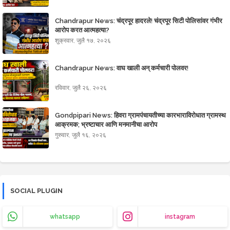
Chandrapur News: चंद्रपूर हादरले! चंद्रपूर सिटी पोलिसांवर गंभीर
आरोप करत आत्महत्या?
शुक्रवार, जुलै १७, २०२६
Chandrapur News: वाघ खाली अन् कर्मचारी पोलवर!
रविवार, जुलै २६, २०२६
Gondpipari News: हिवरा ग्रामपंचायतीच्या कारभाराविरोधात ग्रामस्थ
आक्रमक; भ्रष्टाचार आणि मनमानीचा आरोप
गुरुवार, जुलै १६, २०२६
SOCIAL PLUGIN
whatsapp
instagram