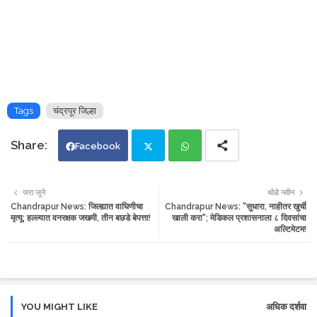
Tags
चंद्रपूर जिल्हा
Facebook
Twi
Wh
जरा जुने
थोडे नवीन
Chandrapur News: जिल्ह्यात वाघिणीचा
Chandrapur News: "सुधारा, नाहीतर खुर्ची
tte
ats
मृत्यू; हल्ल्यात वनरक्षक जखमी, तीन बछडे बेपत्ता!
खाली करा"; मेडिकल प्रशासनाला ८ दिवसांचा
अल्टिमेटम!
r
app
YOU MIGHT LIKE
अधिक दर्शवा