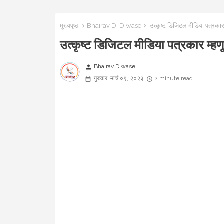
मुख्यपृष्ठ
Bhairav D. Diwase
उत्कृष्ट डिजिटल मीडिया पत्रका
उत्कृष्ट डिजिटल मीडिया पत्रकार म
Bhairav Diwase
person
गुरुवार, मार्च ०९, २०२३
2 minute read