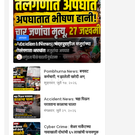
अपघात
Accident News: चंद्रपुरातील मजुरांच्या
तेलंगणात अपघात
Bhairav Diwase
शुक्रवार, जुलै १०, २०२६
Pombhurna News: बनावट
कर्मचारी, न झालेली खरेदी अन्
कागदोपत्री 'विकास'!
शुक्रवार, जुलै १७, २०२६
Accident News: चहा पिऊन
परतताना काळाचा घाला!
मंगळवार, जुलै २१, २०२६
Cyber Crime : शेअर मार्केटच्या
नावाखाली दोघांची ६५ लाखांची फसवणूक