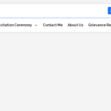
icitation Ceremony
Contact Me
About Us
Grievance Re