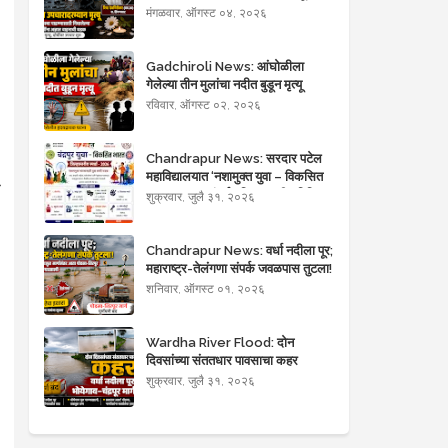
मंगळवार, ऑगस्ट ०४, २०२६
Gadchiroli News: आंघोळीला
गेलेल्या तीन मुलांचा नदीत बुडून मृत्यू
रविवार, ऑगस्ट ०२, २०२६
Chandrapur News: सरदार पटेल
महाविद्यालयात ‘नशामुक्त युवा – विकसित
र
भारत’ उपक्रमांतर्गत जिल्हास्तरीय विविध
शुक्रवार, जुलै ३१, २०२६
स्पर्धांचे आयोजन
Chandrapur News: वर्धा नदीला पूर;
महाराष्ट्र-तेलंगणा संपर्क जवळपास तुटला!
शनिवार, ऑगस्ट ०१, २०२६
Wardha River Flood: दोन
दिवसांच्या संततधार पावसाचा कहर
शुक्रवार, जुलै ३१, २०२६