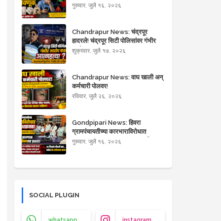
गुरुवार, जुलै १६, २०२६
Chandrapur News: चंद्रपूर
हादरले! चंद्रपूर सिटी पोलिसांवर गंभीर
आरोप करत आत्महत्या?
शुक्रवार, जुलै १७, २०२६
Chandrapur News: वाघ खाली अन्
कर्मचारी पोलवर!
रविवार, जुलै २६, २०२६
Gondpipari News: हिवरा
ग्रामपंचायतीच्या कारभाराविरोधात
ग्रामस्थ आक्रमक; भ्रष्टाचार आणि
गुरुवार, जुलै १६, २०२६
मनमानीचा आरोप
SOCIAL PLUGIN
whatsapp
instagram