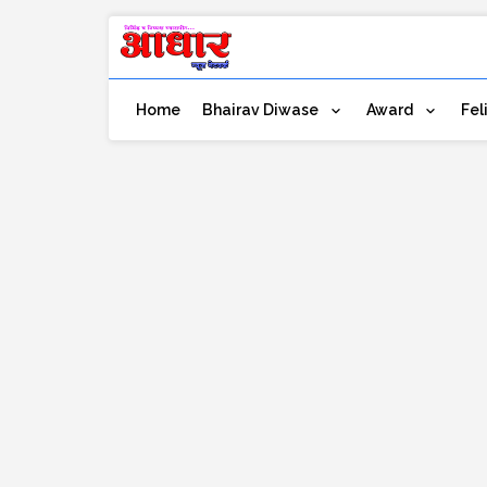
Home
Bhairav Diwase
Award
Fel