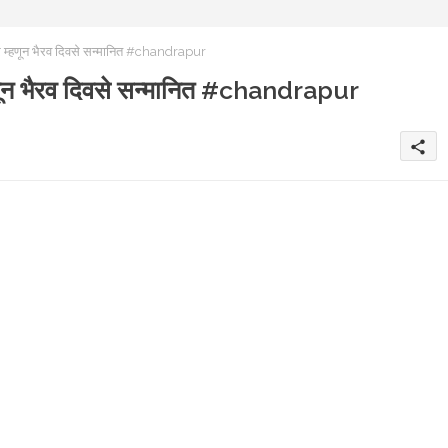
र म्हणून भैरव दिवसे सन्मानित #chandrapur
्हणून भैरव दिवसे सन्मानित #chandrapur
share