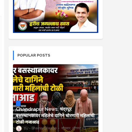
POPULAR POSTS
Chandrapur News: चंद्रपूर
बसस्थानकावर महिलेचे दागिने चोरणारी महिलांची
टोळी गजाआड
Bhairav Diwase
सोमवार, ऑगस्ट ०३,