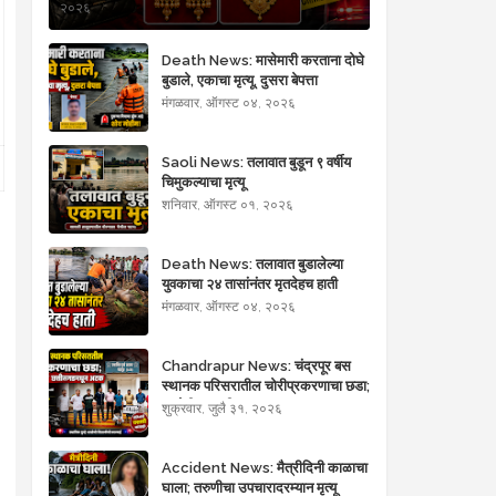
२०२६
Death News: मासेमारी करताना दोघे
बुडाले, एकाचा मृत्यू, दुसरा बेपत्ता
मंगळवार, ऑगस्ट ०४, २०२६
Saoli News: तलावात बुडून ९ वर्षीय
चिमुकल्याचा मृत्यू
शनिवार, ऑगस्ट ०१, २०२६
Death News: तलावात बुडालेल्या
युवकाचा २४ तासांनंतर मृतदेहच हाती
मंगळवार, ऑगस्ट ०४, २०२६
Chandrapur News: चंद्रपूर बस
स्थानक परिसरातील चोरीप्रकरणाचा छडा;
आरोपीला छत्तीसगडमधून अटक
शुक्रवार, जुलै ३१, २०२६
Accident News: मैत्रीदिनी काळाचा
घाला; तरुणीचा उपचारादरम्यान मृत्यू