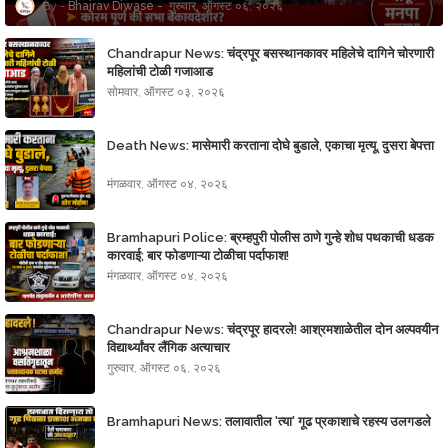
Bhairav Diwase
गुरुवार, ऑगस्ट ०६, २०२६
Chandrapur News: चंद्रपूर बसस्थानकावर महिलेचे दागिने चोरणारी
महिलांची टोळी गजाआड
सोमवार, ऑगस्ट ०३, २०२६
Death News: मासेमारी करताना दोघे बुडाले, एकाचा मृत्यू, दुसरा बेपत्ता
मंगळवार, ऑगस्ट ०४, २०२६
Bramhapuri Police: ब्रम्हपुरी पोलीस ठाणे गुन्हे शोध पथकाची धडक
कारवाई; बार फोडणाऱ्या टोळीचा पर्दाफाश!
मंगळवार, ऑगस्ट ०४, २०२६
Chandrapur News: चंद्रपूर हादरले! आश्रमशाळेतील दोन अल्पवयीन
विद्यार्थ्यांवर लैंगिक अत्याचार
गुरुवार, ऑगस्ट ०६, २०२६
Bramhapuri News: तलावातील 'त्या' गूढ प्रकाशाचे रहस्य उलगडले