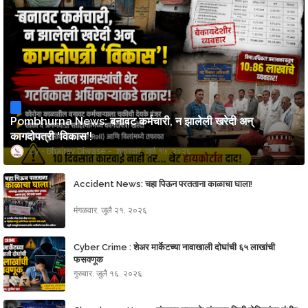
Pombhurna News: बनावट कर्मचारी, न झालेली खरेदी अन्
कागदोपत्री 'विकास'!
Bhairav Diwase
शुक्रवार, जुलै १७, २०२६
Accident News: चहा पिऊन परतताना काळाचा घाला!
मंगळवार, जुलै २१, २०२६
Cyber Crime : शेअर मार्केटच्या नावाखाली दोघांची ६५ लाखांची
फसवणूक
गुरुवार, जुलै १६, २०२६