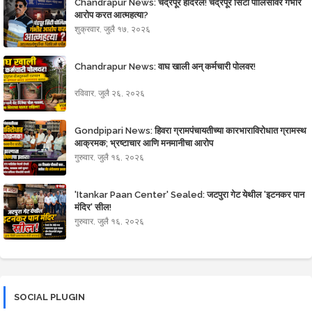
Chandrapur News: चंद्रपूर हादरले! चंद्रपूर सिटी पोलिसांवर गंभीर
आरोप करत आत्महत्या?
शुक्रवार, जुलै १७, २०२६
Chandrapur News: वाघ खाली अन् कर्मचारी पोलवर!
रविवार, जुलै २६, २०२६
Gondpipari News: हिवरा ग्रामपंचायतीच्या कारभाराविरोधात ग्रामस्थ
आक्रमक; भ्रष्टाचार आणि मनमानीचा आरोप
गुरुवार, जुलै १६, २०२६
'Itankar Paan Center' Sealed: जटपुरा गेट येथील 'इटनकर पान
मंदिर' सील!
गुरुवार, जुलै १६, २०२६
SOCIAL PLUGIN