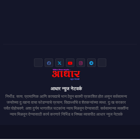
आधार न्युज नेटवर्क
निर्भीड, सत्य, प्रामाणिक आणि कायद्याचे भान ठेवून बातमी प्रकाशित होत असून सर्वसामन्य
जनतेच्या दुःखाना वाचा फोडण्याचे प्रयत्न, विद्यार्थ्यांचे व शेतकऱ्यांच्या व्यथा, दुःख सरकार
पर्यंत पोहोचवणे, अशा दुर्गम भागातील घटकांना न्याय मिळवून देण्यासाठी, सर्वसामान्या व्यक्तींना
न्याय मिळवून देण्यासाठी कार्य करणारे निर्भिड व निष्पक्ष व्यासपीठ आधार न्युज नेटवर्क