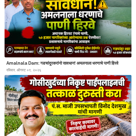
Amalnala Dam: गडचांदूरकरांनो सावधान! अमलनाला धरणाचे पाणी हिरवे
रविवार, ऑगस्ट ०९, २०२६