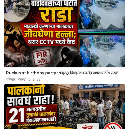
Ruckus at birthday party : चंद्रपुर जिल्ह्यात‌ वाढदिवसाच्या पार्टीत राडा!
शनिवार, ऑगस्ट ०८, २०२६