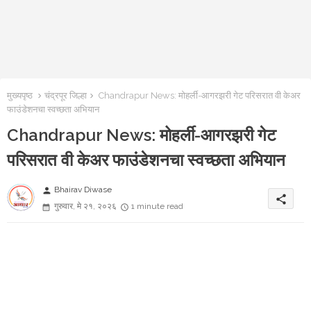
मुख्यपृष्ठ
चंद्रपूर जिल्हा
Chandrapur News: मोहर्ली-आगरझरी गेट परिसरात वी केअर
फाउंडेशनचा स्वच्छता अभियान
Chandrapur News: मोहर्ली-आगरझरी गेट
परिसरात वी केअर फाउंडेशनचा स्वच्छता अभियान
Bhairav Diwase
person
share
गुरुवार, मे २१, २०२६
1 minute read