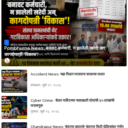
Pombhurna News: बनावट कर्मचारी, न झालेली खरेदी अन्
कागदोपत्री 'विकास'!
Bhairav Diwase
शुक्रवार, जुलै १७, २०२६
Accident News: चहा पिऊन परतताना काळाचा घाला!
मंगळवार, जुलै २१, २०२६
Cyber Crime : शेअर मार्केटच्या नावाखाली दोघांची ६५ लाखांची
फसवणूक
गुरुवार, जुलै १६, २०२६
Chandrapur News: चंद्रपूर हादरले! चंद्रपूर सिटी पोलिसांवर गंभीर