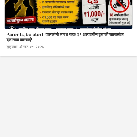
Parents, be alert: पालकांनो सावध राहा! २१ अल्पवयीन दुचाकी चालकांवर
दंडात्मक कारवाई!
शुक्रवार, ऑगस्ट ०७, २०२६