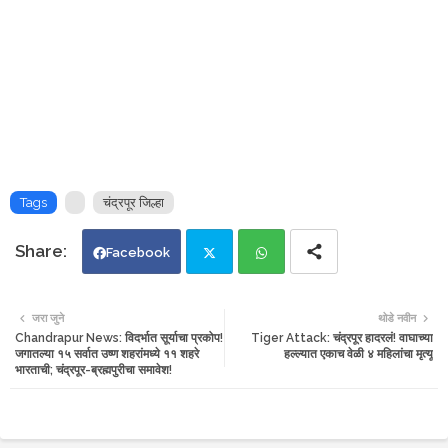
Tags
चंद्रपूर जिल्हा
Facebook
Twi
Wh
जरा जुने
थोडे नवीन
Chandrapur News: विदर्भात सूर्याचा प्रकोप!
Tiger Attack: चंद्रपूर हादरलं! वाघाच्या
tte
ats
जगातल्या १५ सर्वात उष्ण शहरांमध्ये ११ शहरे
हल्ल्यात एकाच वेळी ४ महिलांचा मृत्यू
भारताची; चंद्रपूर-ब्रह्मपुरीचा समावेश!
r
app