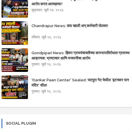
आरोप करत आत्महत्या?
शुक्रवार, जुलै १७, २०२६
Chandrapur News: वाघ खाली अन् कर्मचारी पोलवर!
रविवार, जुलै २६, २०२६
Gondpipari News: हिवरा ग्रामपंचायतीच्या कारभाराविरोधात ग्रामस्थ
आक्रमक; भ्रष्टाचार आणि मनमानीचा आरोप
गुरुवार, जुलै १६, २०२६
'Itankar Paan Center' Sealed: जटपुरा गेट येथील 'इटनकर पान
मंदिर' सील!
गुरुवार, जुलै १६, २०२६
SOCIAL PLUGIN