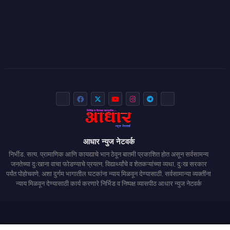
आधार न्युज नेटवर्क
निर्भीड, सत्य, प्रामाणिक आणि कायद्याचे भान ठेवून बातमी प्रकाशित होत असून सर्वसामन्य
जनतेच्या दुःखाना वाचा फोडण्याचे प्रयत्न, विद्यार्थ्यांचे व शेतकऱ्यांच्या व्यथा, दुःख सरकार
पर्यंत पोहोचवणे, अशा दुर्गम भागातील घटकांना न्याय मिळवून देण्यासाठी, सर्वसामान्या व्यक्तींना
न्याय मिळवून देण्यासाठी कार्य करणारे निर्भिड व निष्पक्ष व्यासपीठ आधार न्युज नेटवर्क
Home