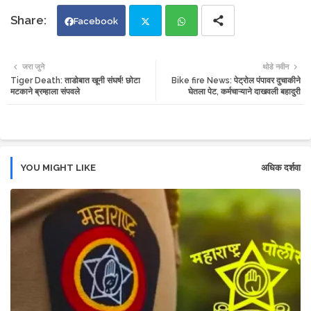
Facebook
Twi
Wh
जरा जुने
थोडे नवीन
Tiger Death: ताडोबात खूनी संघर्ष! छोटा
Bike fire News: पेट्रोल पंपावर दुचाकीने
tte
ats
मटकाने ब्रम्हाला संपवले
घेतला पेट, कर्मचाऱ्याने दाखवली बहादुरी
r
app
YOU MIGHT LIKE
अधिक दर्शवा