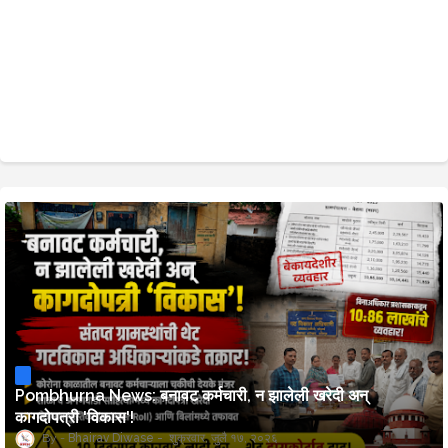
Pombhurna News: बनावट कर्मचारी, न झालेली खरेदी अन्
कागदोपत्री 'विकास'!
Bhairav Diwase
शुक्रवार, जुलै १७, २०२६