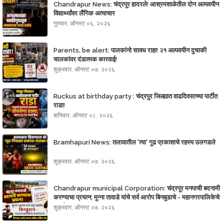
Chandrapur News: चंद्रपूर हादरले! आश्रमशाळेतील दोन अल्पवयीन
विद्यार्थ्यांवर लैंगिक अत्याचार
गुरुवार, ऑगस्ट ०६, २०२६
Parents, be alert: पालकांनो सावध राहा! २१ अल्पवयीन दुचाकी
चालकांवर दंडात्मक कारवाई!
शुक्रवार, ऑगस्ट ०७, २०२६
Ruckus at birthday party : चंद्रपुर जिल्ह्यात‌ वाढदिवसाच्या पार्टीत
राडा!
शनिवार, ऑगस्ट ०८, २०२६
Bramhapuri News: तलावातील 'त्या' गूढ प्रकाशाचे रहस्य उलगडले
शुक्रवार, ऑगस्ट ०७, २०२६
Chandrapur municipal Corporation: चंद्रपूर मनपाची बदनामी
करण्याचा प्रयत्न; मुन्ना तावाडे यांचे सर्व आरोप बिनबुडाचे - महानगरपालिकेचे
स्पष्टीकरण
शुक्रवार, ऑगस्ट ०७, २०२६