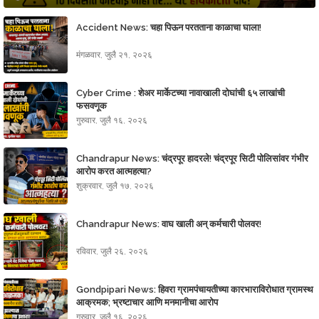
Accident News: चहा पिऊन परतताना काळाचा घाला!
मंगळवार, जुलै २१, २०२६
Cyber Crime : शेअर मार्केटच्या नावाखाली दोघांची ६५ लाखांची
फसवणूक
गुरुवार, जुलै १६, २०२६
Chandrapur News: चंद्रपूर हादरले! चंद्रपूर सिटी पोलिसांवर गंभीर
आरोप करत आत्महत्या?
शुक्रवार, जुलै १७, २०२६
Chandrapur News: वाघ खाली अन् कर्मचारी पोलवर!
रविवार, जुलै २६, २०२६
Gondpipari News: हिवरा ग्रामपंचायतीच्या कारभाराविरोधात ग्रामस्थ
आक्रमक; भ्रष्टाचार आणि मनमानीचा आरोप
गुरुवार, जुलै १६, २०२६