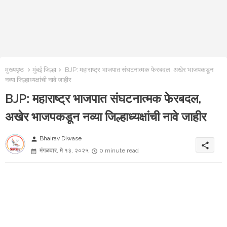
मुख्यपृष्ठ
मुंबई जिल्हा
BJP: महाराष्ट्र भाजपात संघटनात्मक फेरबदल, अखेर भाजपकडून
नव्या जिल्हाध्यक्षांची नावे जाहीर
BJP: महाराष्ट्र भाजपात संघटनात्मक फेरबदल,
अखेर भाजपकडून नव्या जिल्हाध्यक्षांची नावे जाहीर
Bhairav Diwase
person
share
मंगळवार, मे १३, २०२५
0 minute read