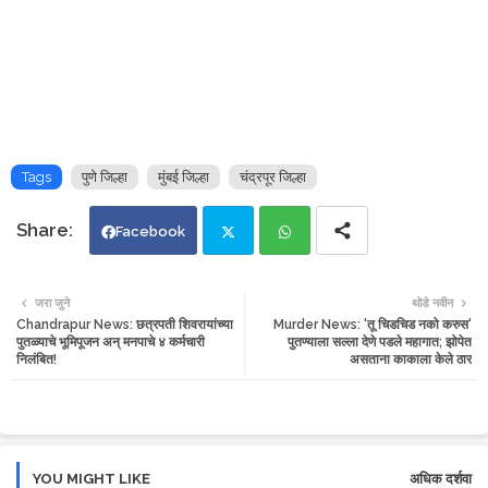
Tags
पुणे जिल्हा
मुंबई जिल्हा
चंद्रपूर जिल्हा
Facebook
Twi
Wh
जरा जुने
थोडे नवीन
Chandrapur News: छत्रपती शिवरायांच्या
Murder News: 'तू चिडचिड नको करुस'
tte
ats
पुतळ्याचे भूमिपूजन अन् मनपाचे ४ कर्मचारी
पुतण्याला सल्ला देणे पडले महागात; झोपेत
निलंबित!
असताना काकाला केले ठार
r
app
YOU MIGHT LIKE
अधिक दर्शवा