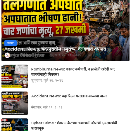
अपघात
Accident News: चंद्रपुरातील मजुरांच्या तेलंगणात अपघात
Bhairav Diwase
शुक्रवार, जुलै १०, २०२६
Pombhurna News: बनावट कर्मचारी, न झालेली खरेदी अन्
कागदोपत्री 'विकास'!
शुक्रवार, जुलै १७, २०२६
Accident News: चहा पिऊन परतताना काळाचा घाला!
मंगळवार, जुलै २१, २०२६
Cyber Crime : शेअर मार्केटच्या नावाखाली दोघांची ६५ लाखांची
फसवणूक